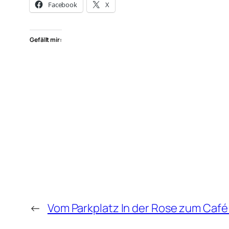
Facebook
X
Gefällt mir:
←
Vom Parkplatz In der Rose zum Caf