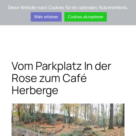
Zum
Inhalt
Kifis-Touren
springen
Vom Parkplatz In der
Rose zum Café
Herberge