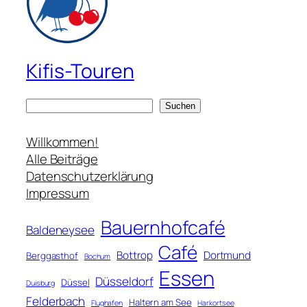
Kifis-Touren
S
Suchen
u
c
Willkommen!
h
Alle Beiträge
e
Datenschutzerklärung
n
Impressum
Bauernhofcafé
Baldeneysee
Café
Bottrop
Dortmund
Berggasthof
Bochum
Essen
Düsseldorf
Düssel
Duisburg
Felderbach
Haltern am See
Flughafen
Harkortsee