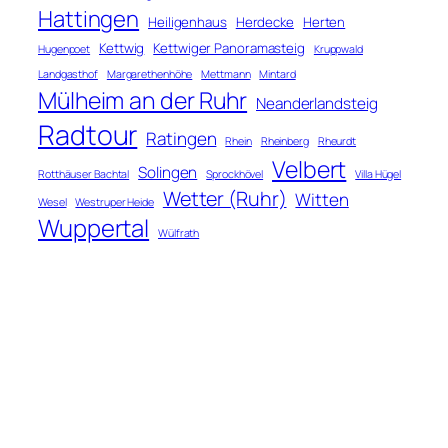
Hattingen
Heiligenhaus
Herdecke
Herten
Kettwig
Kettwiger Panoramasteig
Hugenpoet
Kruppwald
Landgasthof
Margarethenhöhe
Mettmann
Mintard
Mülheim an der Ruhr
Neanderlandsteig
Radtour
Ratingen
Rhein
Rheinberg
Rheurdt
Velbert
Solingen
Rotthäuser Bachtal
Sprockhövel
Villa Hügel
Wetter (Ruhr)
Witten
Wesel
Westruper Heide
Wuppertal
Wülfrath