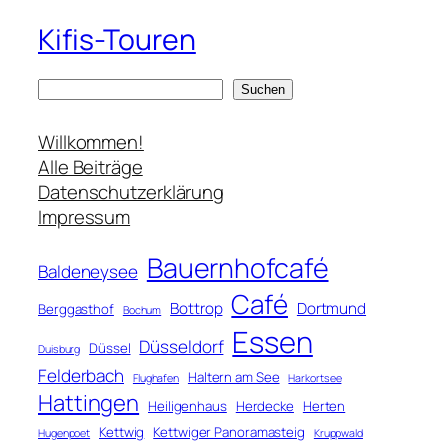
Kifis-Touren
S
Suchen
u
c
Willkommen!
h
Alle Beiträge
e
Datenschutzerklärung
n
Impressum
Bauernhofcafé
Baldeneysee
Café
Bottrop
Dortmund
Berggasthof
Bochum
Essen
Düsseldorf
Düssel
Duisburg
Felderbach
Haltern am See
Flughafen
Harkortsee
Hattingen
Heiligenhaus
Herdecke
Herten
Kettwig
Kettwiger Panoramasteig
Hugenpoet
Kruppwald