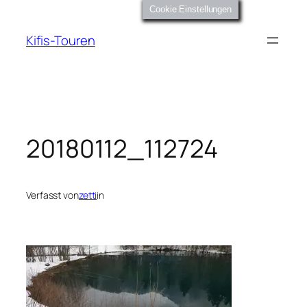
Zum
Cookie Einstellungen
Inhalt
Kifis-Touren
springen
20180112_112724
Verfasst von
zetti
in