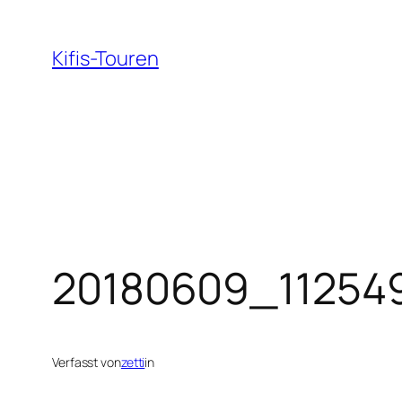
Zum
Inhalt
Kifis-Touren
springen
20180609_11254
Verfasst von
zetti
in