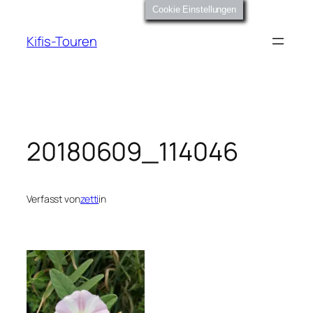
Zum
Cookie Einstellungen
Inhalt
Kifis-Touren
springen
20180609_114046
Verfasst von
zetti
in