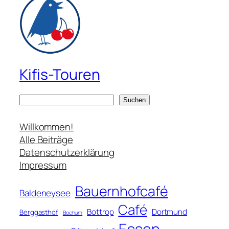
Kifis-Touren
S
Suchen
u
c
Willkommen!
h
Alle Beiträge
e
Datenschutzerklärung
n
Impressum
Bauernhofcafé
Baldeneysee
Café
Bottrop
Dortmund
Berggasthof
Bochum
Essen