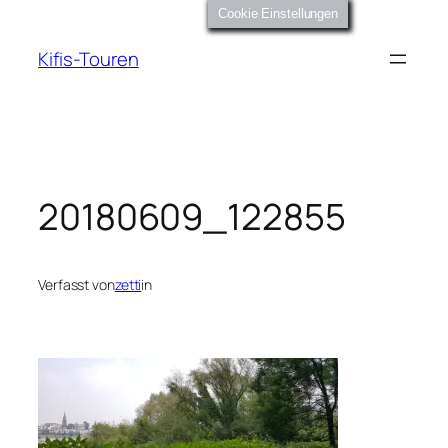
Zum
Cookie Einstellungen
Inhalt
Kifis-Touren
springen
20180609_122855
Verfasst von
zetti
in