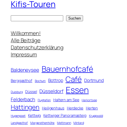
Kifis-Touren
S
Suchen
u
c
Willkommen!
h
Alle Beiträge
e
Datenschutzerklärung
n
Impressum
Bauernhofcafé
Baldeneysee
Café
Bottrop
Dortmund
Berggasthof
Bochum
Essen
Düsseldorf
Düssel
Duisburg
Felderbach
Haltern am See
Flughafen
Harkortsee
Hattingen
Heiligenhaus
Herdecke
Herten
Kettwig
Kettwiger Panoramasteig
Hugenpoet
Kruppwald
Landgasthof
Margarethenhöhe
Mettmann
Mintard