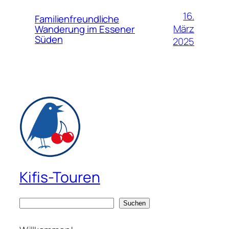
16.
Familienfreundliche
März
Wanderung im Essener
Süden
2025
Kifis-Touren
S
Suchen
u