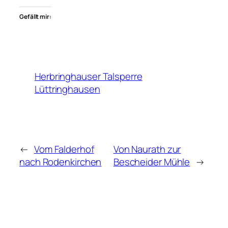
Gefällt mir:
Herbringhauser Talsperre
Lüttringhausen
←
Vom Falderhof
Von Naurath zur
nach Rodenkirchen
Bescheider Mühle
→