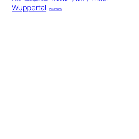
Wuppertal
Wülfrath