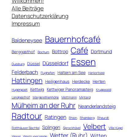
c
Willkommen!
h
Alle Beiträge
e
Datenschutzerklärung
n
Impressum
Bauernhofcafé
Baldeneysee
Café
Bottrop
Dortmund
Berggasthof
Bochum
Essen
Düsseldorf
Düssel
Duisburg
Felderbach
Haltern am See
Flughafen
Harkortsee
Hattingen
Heiligenhaus
Herdecke
Herten
Kettwig
Kettwiger Panoramasteig
Hugenpoet
Kruppwald
Landgasthof
Margarethenhöhe
Mettmann
Mintard
Mülheim an der Ruhr
Neanderlandsteig
Radtour
Ratingen
Rhein
Rheinberg
Rheurdt
Velbert
Solingen
Rotthäuser Bachtal
Sprockhövel
Villa Hügel
Wetter (Ruhr)
Witten
Wesel
Westruper Heide