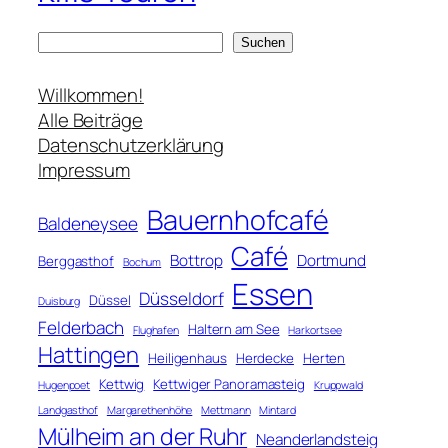
S
Suchen
u
c
Willkommen!
h
Alle Beiträge
e
Datenschutzerklärung
n
Impressum
Bauernhofcafé
Baldeneysee
Café
Bottrop
Dortmund
Berggasthof
Bochum
Essen
Düsseldorf
Düssel
Duisburg
Felderbach
Haltern am See
Flughafen
Harkortsee
Hattingen
Heiligenhaus
Herdecke
Herten
Kettwig
Kettwiger Panoramasteig
Hugenpoet
Kruppwald
Landgasthof
Margarethenhöhe
Mettmann
Mintard
Mülheim an der Ruhr
Neanderlandsteig