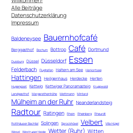
Willkommen!
h
Alle Beiträge
e
Datenschutzerklärung
n
Impressum
Bauernhofcafé
Baldeneysee
Café
Bottrop
Dortmund
Berggasthof
Bochum
Essen
Düsseldorf
Düssel
Duisburg
Felderbach
Haltern am See
Flughafen
Harkortsee
Hattingen
Heiligenhaus
Herdecke
Herten
Kettwig
Kettwiger Panoramasteig
Hugenpoet
Kruppwald
Landgasthof
Margarethenhöhe
Mettmann
Mintard
Mülheim an der Ruhr
Neanderlandsteig
Radtour
Ratingen
Rhein
Rheinberg
Rheurdt
Velbert
Solingen
Rotthäuser Bachtal
Sprockhövel
Villa Hügel
Wetter (Ruhr)
Witten
Wesel
Westruper Heide