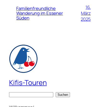
16.
Familienfreundliche
März
Wanderung im Essener
Süden
2025
Kifis-Touren
S
Suchen
u
c