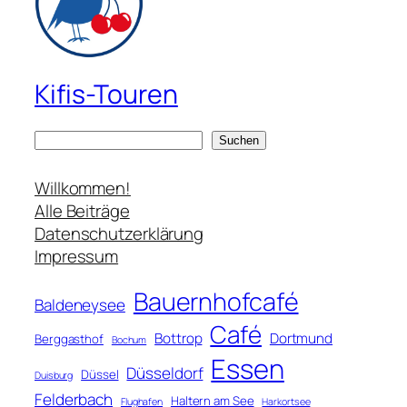
Kifis-Touren
S
Suchen
u
c
Willkommen!
h
Alle Beiträge
e
Datenschutzerklärung
n
Impressum
Bauernhofcafé
Baldeneysee
Café
Bottrop
Dortmund
Berggasthof
Bochum
Essen
Düsseldorf
Düssel
Duisburg
Felderbach
Haltern am See
Flughafen
Harkortsee