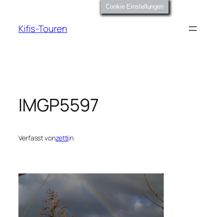
Zum
Cookie Einstellungen
Inhalt
Kifis-Touren
springen
IMGP5597
Verfasst von
zetti
in