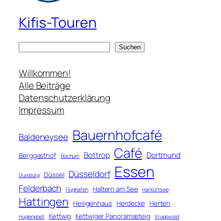
Kifis-Touren
S
Suchen
u
c
Willkommen!
h
Alle Beiträge
e
Datenschutzerklärung
n
Impressum
Bauernhofcafé
Baldeneysee
Café
Bottrop
Dortmund
Berggasthof
Bochum
Essen
Düsseldorf
Düssel
Duisburg
Felderbach
Haltern am See
Flughafen
Harkortsee
Hattingen
Heiligenhaus
Herdecke
Herten
Kettwig
Kettwiger Panoramasteig
Hugenpoet
Kruppwald