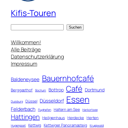
Kifis-Touren
S
Suchen
u
c
Willkommen!
h
Alle Beiträge
e
Datenschutzerklärung
n
Impressum
Bauernhofcafé
Baldeneysee
Café
Bottrop
Dortmund
Berggasthof
Bochum
Essen
Düsseldorf
Düssel
Duisburg
Felderbach
Haltern am See
Flughafen
Harkortsee
Hattingen
Heiligenhaus
Herdecke
Herten
Kettwig
Kettwiger Panoramasteig
Hugenpoet
Kruppwald