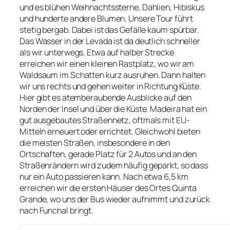
und es blühen Weihnachtssterne, Dahlien, Hibiskus
und hunderte andere Blumen. Unsere Tour führt
stetig bergab. Dabei ist das Gefälle kaum spürbar.
Das Wasser in der Levada ist da deutlich schneller
als wir unterwegs. Etwa auf halber Strecke
erreichen wir einen kleinen Rastplatz, wo wir am
Waldsaum im Schatten kurz ausruhen. Dann halten
wir uns rechts und gehen weiter in Richtung Küste.
Hier gibt es atemberaubende Ausblicke auf den
Norden der Insel und über die Küste. Madeira hat ein
gut ausgebautes Straßennetz, oftmals mit EU-
Mitteln erneuert oder errichtet. Gleichwohl bieten
die meisten Straßen, insbesondere in den
Ortschaften, gerade Platz für 2 Autos und an den
Straßenrändern wird zudem häufig geparkt, so dass
nur ein Auto passieren kann. Nach etwa 6,5 km
erreichen wir die ersten Häuser des Ortes Quinta
Grande, wo uns der Bus wieder aufnimmt und zurück
nach Funchal bringt.