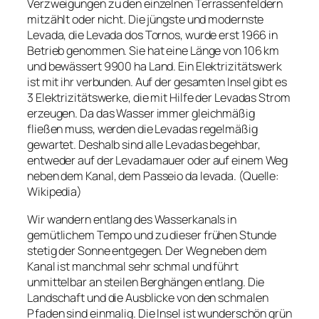
Verzweigungen zu den einzelnen Terrassenfeldern
mitzählt oder nicht. Die jüngste und modernste
Levada, die Levada dos Tornos, wurde erst 1966 in
Betrieb genommen. Sie hat eine Länge von 106 km
und bewässert 9900 ha Land. Ein Elektrizitätswerk
ist mit ihr verbunden. Auf der gesamten Insel gibt es
3 Elektrizitätswerke, die mit Hilfe der Levadas Strom
erzeugen. Da das Wasser immer gleichmäßig
fließen muss, werden die Levadas regelmäßig
gewartet. Deshalb sind alle Levadas begehbar,
entweder auf der Levadamauer oder auf einem Weg
neben dem Kanal, dem Passeio da levada. (Quelle:
Wikipedia)
Wir wandern entlang des Wasserkanals in
gemütlichem Tempo und zu dieser frühen Stunde
stetig der Sonne entgegen. Der Weg neben dem
Kanal ist manchmal sehr schmal und führt
unmittelbar an steilen Berghängen entlang. Die
Landschaft und die Ausblicke von den schmalen
Pfaden sind einmalig. Die Insel ist wunderschön grün