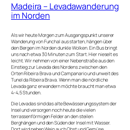
Madeira – Levadawanderung
im Norden
Als wir heute Morgen zum Ausgangspunkt unserer
Wanderung von Funchal aus starten, hängen über
den Bergen im Norden dunkle Wolken. Ein Bus bringt
uns nach etwa 30 Minuten zum Start. Hier nieselt es
leicht. Wir nehmen von einer Nebenstraße aus den
Einstieg zur Levada des Nordens zwischen den
Orten Ribeira Brava und Campanario und unweit des
Tunel da Ribeira Brava. Wenn man die nördliche
Levada ganz erwandern möchte braucht man etwa
4-4,5 Stunden.
Die Levadas sind das alte Bewässerungssystem der
Insel und versorgen noch heute die vielen
terrassenförmigen Felder an den steilen
Berghängen und den Süden der Insel mit Wasser.
Dort wird neben Wein auch Obst und Gemüse