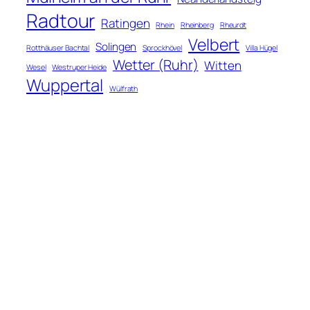
Radtour
Ratingen
Rhein
Rheinberg
Rheurdt
Velbert
Solingen
Rotthäuser Bachtal
Sprockhövel
Villa Hügel
Wetter (Ruhr)
Witten
Wesel
Westruper Heide
Wuppertal
Wülfrath