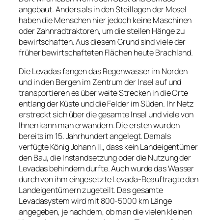
angebaut. Anders als in den Steillagen der Mosel
haben die Menschen hier jedoch keine Maschinen
oder Zahnradtraktoren, um die steilen Hänge zu
bewirtschaften. Aus diesem Grund sind viele der
früher bewirtschafteten Flächen heute Brachland.
Die Levadas fangen das Regenwasser im Norden
und in den Bergen im Zentrum der Insel auf und
transportieren es über weite Strecken in die Orte
entlang der Küste und die Felder im Süden. Ihr Netz
erstreckt sich über die gesamte Insel und viele von
Ihnen kann man erwandern. Die ersten wurden
bereits im 15. Jahrhundert angelegt. Damals
verfügte König Johann II., dass kein Landeigentümer
den Bau, die Instandsetzung oder die Nutzung der
Levadas behindern durfte. Auch wurde das Wasser
durch von ihm eingesetzte Levada-Beauftragte den
Landeigentümern zugeteilt. Das gesamte
Levadasystem wird mit 800-5000 km Länge
angegeben, je nachdem, ob man die vielen kleinen