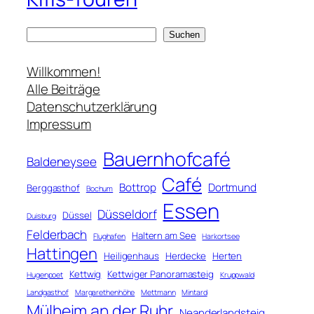
S
Suchen
u
c
Willkommen!
h
Alle Beiträge
e
Datenschutzerklärung
n
Impressum
Bauernhofcafé
Baldeneysee
Café
Bottrop
Dortmund
Berggasthof
Bochum
Essen
Düsseldorf
Düssel
Duisburg
Felderbach
Haltern am See
Flughafen
Harkortsee
Hattingen
Heiligenhaus
Herdecke
Herten
Kettwig
Kettwiger Panoramasteig
Hugenpoet
Kruppwald
Landgasthof
Margarethenhöhe
Mettmann
Mintard
Mülheim an der Ruhr
Neanderlandsteig