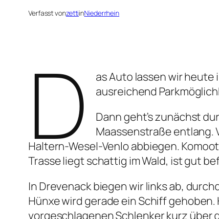
Verfasst von
zetti
in
Niederrhein
D
as Auto lassen wir heute
ausreichend Parkmöglich
Dann geht’s zunächst dur
Maassenstraße entlang. V
Haltern-Wesel-Venlo abbiegen. Komoot a
Trasse liegt schattig im Wald, ist gut b
In Drevenack biegen wir links ab, durc
Hünxe wird gerade ein Schiff gehoben. 
vorgeschlagenen Schlenker kurz über d