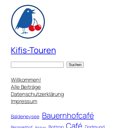
Kifis-Touren
S
Suchen
u
c
Willkommen!
h
Alle Beiträge
e
Datenschutzerklärung
n
Impressum
Bauernhofcafé
Baldeneysee
Café
Bottrop
Dortmund
Berggasthof
Bochum