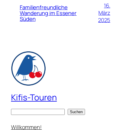
16.
Familienfreundliche
März
Wanderung im Essener
Süden
2025
Kifis-Touren
S
Suchen
u
c
Willkommen!