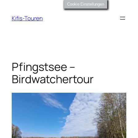
Zum
Cookie Einstellungen
Inhalt
Kifis-Touren
springen
Pfingstsee –
Birdwatchertour