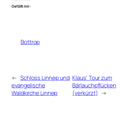
Gefällt mir:
Bottrop
←
Schloss Linnep und
Klaus‘ Tour zum
evangelische
Bärlauchpflücken
Waldkirche Linnep
(verkürzt)
→