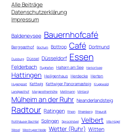
h
Alle Beiträge
e
Datenschutzerklärung
n
Impressum
Bauernhofcafé
Baldeneysee
Café
Bottrop
Dortmund
Berggasthof
Bochum
Essen
Düsseldorf
Düssel
Duisburg
Felderbach
Haltern am See
Flughafen
Harkortsee
Hattingen
Heiligenhaus
Herdecke
Herten
Kettwig
Kettwiger Panoramasteig
Hugenpoet
Kruppwald
Landgasthof
Margarethenhöhe
Mettmann
Mintard
Mülheim an der Ruhr
Neanderlandsteig
Radtour
Ratingen
Rhein
Rheinberg
Rheurdt
Velbert
Solingen
Rotthäuser Bachtal
Sprockhövel
Villa Hügel
Wetter (Ruhr)
Witten
Wesel
Westruper Heide