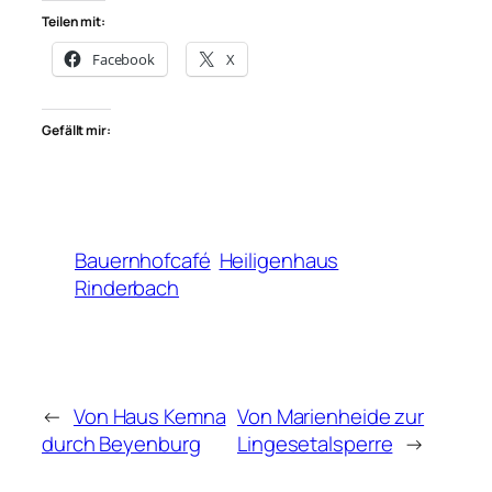
Teilen mit:
Facebook
X
Gefällt mir:
Bauernhofcafé
Heiligenhaus
Rinderbach
←
Von Haus Kemna
Von Marienheide zur
durch Beyenburg
Lingesetalsperre
→