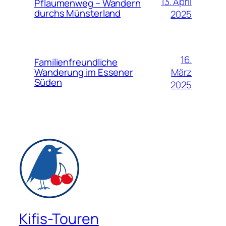
13. April
Pflaumenweg – Wandern
durchs Münsterland
2025
16.
Familienfreundliche
März
Wanderung im Essener
Süden
2025
Kifis-Touren