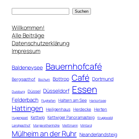
S
Suchen
u
c
Willkommen!
h
Alle Beiträge
e
Datenschutzerklärung
n
Impressum
Bauernhofcafé
Baldeneysee
Café
Bottrop
Dortmund
Berggasthof
Bochum
Essen
Düsseldorf
Düssel
Duisburg
Felderbach
Haltern am See
Flughafen
Harkortsee
Hattingen
Heiligenhaus
Herdecke
Herten
Kettwig
Kettwiger Panoramasteig
Hugenpoet
Kruppwald
Landgasthof
Margarethenhöhe
Mettmann
Mintard
Mülheim an der Ruhr
Neanderlandsteig