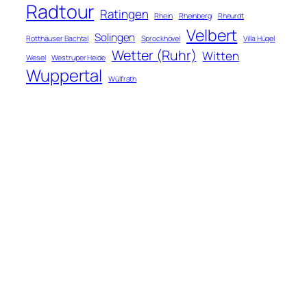
Radtour
Ratingen
Rhein
Rheinberg
Rheurdt
Velbert
Solingen
Rotthäuser Bachtal
Sprockhövel
Villa Hügel
Wetter (Ruhr)
Witten
Wesel
Westruper Heide
Wuppertal
Wülfrath