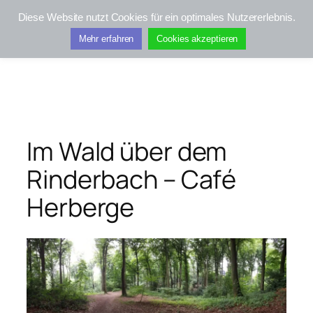
Zum
Diese Website nutzt Cookies für ein optimales Nutzererlebnis.
Inhalt
Kifis-Touren
Mehr erfahren
Cookies akzeptieren
springen
Im Wald über dem
Rinderbach – Café
Herberge